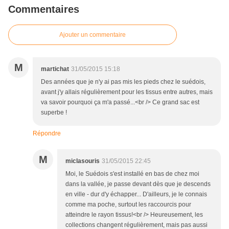
Commentaires
Ajouter un commentaire
M
martichat
31/05/2015 15:18
Des années que je n'y ai pas mis les pieds chez le suédois,
avant j'y allais régulièrement pour les tissus entre autres, mais
va savoir pourquoi ça m'a passé...<br /> Ce grand sac est
superbe !
Répondre
M
miclasouris
31/05/2015 22:45
Moi, le Suédois s'est installé en bas de chez moi
dans la vallée, je passe devant dès que je descends
en ville - dur d'y échapper... D'ailleurs, je le connais
comme ma poche, surtout les raccourcis pour
atteindre le rayon tissus!<br /> Heureusement, les
collections changent régulièrement, mais pas aussi