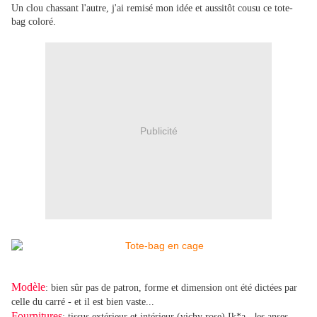
Un clou chassant l'autre, j'ai remisé mon idée et aussitôt cousu ce tote-
bag coloré.
Publicité
Modèle
: bien sûr pas de patron, forme et
dimension ont été dictées par
celle du carré - et il est bien vaste...
Fournitures
- l
: tissus extérieur et intérieur (vichy rose) Ik*a
es anses