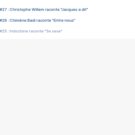
#27 : Christophe Willem raconte "Jacques a dit"
#26 : Chimène Badi raconte "Entre nous"
#25 : Indochine raconte "3e sexe"
#24 : Zaho raconte "C'est chelou"
#23 : Patrick Bruel raconte "Au café des délices"
#22 : Kyo raconte "Le chemin"
#21 : Nolwenn Leroy raconte "Cassé"
#20 : Patrick Hernandez raconte "Born to be alive"
#19 : Lorie raconte "Près de moi"
#18 : Michael Jones raconte "A nos actes manqués" (avec Jean-Jacque
#17 : Khaled raconte "Aïcha"
#16 : Corneille raconte "Parce qu'on vient de loin"