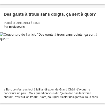
mais ça vous poursuit, ça....
Des gants à trous sans doigts, ça sert à quoi?
Publié le 09/11/2014 à 11:33
Par
miclasouris
e Bon, ce n'est pas tout à fait la réflexion de Grand Chéri - j'avoue, je
caricature un peu... Mais quand on vous dit: "ça ne doit pas tenir bien
chaud!", c'est sûr, on traduit. Alors, pourquoi tricoter des gants à trous sans
doigts? Parce que c'est le...