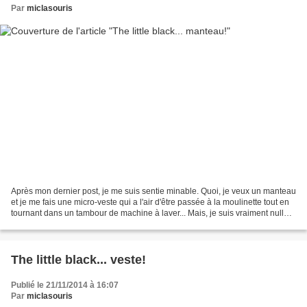
Par
miclasouris
Après mon dernier post, je me suis sentie minable. Quoi, je veux un manteau
et je me fais une micro-veste qui a l'air d'être passée à la moulinette tout en
tournant dans un tambour de machine à laver... Mais, je suis vraiment nulle !
Sur quoi... Je sors:...
The little black... veste!
Publié le 21/11/2014 à 16:07
Par
miclasouris