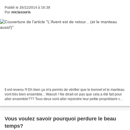
Publié le 26/11/2014 à 16:38
Par
miclasouris
Il est revenu !!! Eh bien ça m'a permis de vérifier que le bonnet et le manteau
vont très bien ensemble... Waouh ! Ne dirait-on pas que cela a été fait pour
aller ensemble??? Tous deux vont aller rejoindre leur petite propriétaire ce
week-end. Ils seront...
Vous voulez savoir pourquoi perdure le beau
temps?