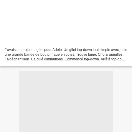
J'avais un projet de gilet pour Adèle. Un gilet top-down tout simple avec juste
une grande bande de boutonnage en côtes. Trouvé laine. Choisi aiguilles.
Fait échantillon. Calculé diminutions. Commencé top-down. Arrêté top-down.
Fait maxi-déprime. Vous...