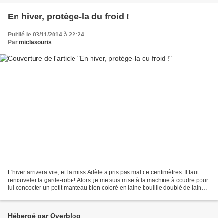
En hiver, protège-la du froid !
Publié le 03/11/2014 à 22:24
Par
miclasouris
L'hiver arrivera vite, et la miss Adèle a pris pas mal de centimètres. Il faut
renouveler la garde-robe! Alors, je me suis mise à la machine à coudre pour
lui concocter un petit manteau bien coloré en laine bouillie doublé de laine
polaire. La qualité...
Hébergé par Overblog