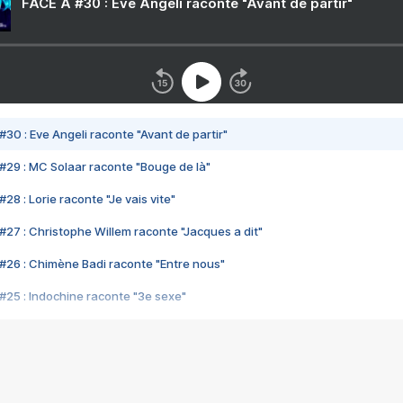
FACE A #30 : Eve Angeli raconte "Avant de partir"
#30 : Eve Angeli raconte "Avant de partir"
#29 : MC Solaar raconte "Bouge de là"
28 : Lorie raconte "Je vais vite"
#27 : Christophe Willem raconte "Jacques a dit"
#26 : Chimène Badi raconte "Entre nous"
#25 : Indochine raconte "3e sexe"
#24 : Zaho raconte "C'est chelou"
#23 : Patrick Bruel raconte "Au café des délices"
#22 : Kyo raconte "Le chemin"