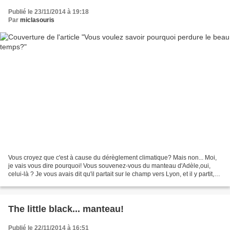
Publié le 23/11/2014 à 19:18
Par
miclasouris
Vous croyez que c'est à cause du dérèglement climatique? Mais non... Moi,
je vais vous dire pourquoi! Vous souvenez-vous du manteau d'Adèle,oui,
celui-là ? Je vous avais dit qu'il partait sur le champ vers Lyon, et il y partit,
bien colissimé, bien empaqueté...
The little black... manteau!
Publié le 22/11/2014 à 16:51