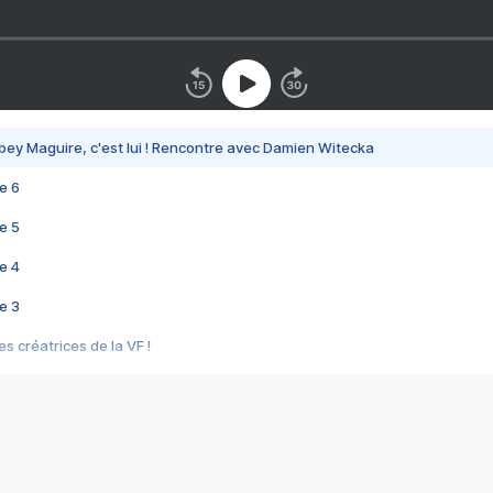
bey Maguire, c'est lui ! Rencontre avec Damien Witecka
e 6
e 5
e 4
e 3
s créatrices de la VF !
e 2
e 1
e Mektoub My Love arrive enfin ! Rencontre avec Shaïn Boumedine et Sal