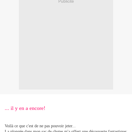
Publicité
... il y en a encore!
Voilà ce que c'est de ne pas pouvoir jeter...
La plongée dans mon sac de chutes m'a offert une découverte fantastique: