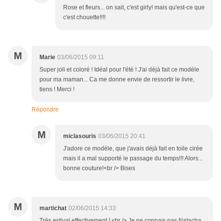
Rose et fleurs... on sait, c'est girly! mais qu'est-ce que
c'est chouette!!!!
M
Marie
03/06/2015 09:11
Super joli et coloré ! Idéal pour l'été ! J'ai déjà fait ce modèle
pour ma maman... Ca me donne envie de ressortir le livre,
tiens ! Merci !
Répondre
M
miclasouris
03/06/2015 20:41
J'adore ce modèle, que j'avais déjà fait en toile cirée
mais il a mal supporté le passage du temps!!! Alors...
bonne couture!<br /> Bises
M
martichat
02/06/2015 14:33
Très estival effectivement ! <br /> Je ne connais pas Natacha