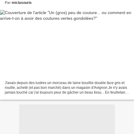
Par
miclasouris
J'avais depuis des lustres un morceau de laine bouillie double face gris et
rouille, acheté (et pas bon marché) dans un magasin d'Avignon.Je n'y avais
jamais touché car j'ai toujours peur de gâcher un beau tissu... En feuilletant
mes vieux Burda vintage,...