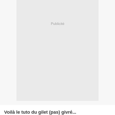
Publicité
Voilà le tuto du gilet (pas) givré...