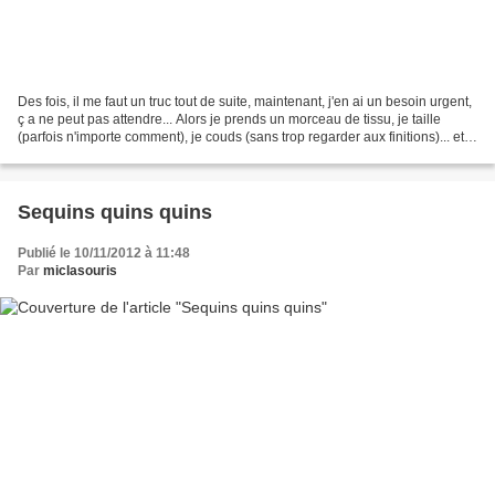
Des fois, il me faut un truc tout de suite, maintenant, j'en ai un besoin urgent,
ç a ne peut pas attendre... Alors je prends un morceau de tissu, je taille
(parfois n'importe comment), je couds (sans trop regarder aux finitions)... et
ça passe ou ça...
Sequins quins quins
Publié le 10/11/2012 à 11:48
Par
miclasouris