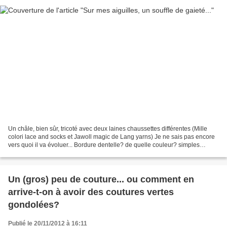
Un châle, bien sûr, tricoté avec deux laines chaussettes différentes (Mille
colori lace and socks et Jawoll magic de Lang yarns) Je ne sais pas encore
vers quoi il va évoluer... Bordure dentelle? de quelle couleur? simples
côtes? picots? un seul rang...
Un (gros) peu de couture... ou comment en
arrive-t-on à avoir des coutures vertes
gondolées?
Publié le 20/11/2012 à 16:11