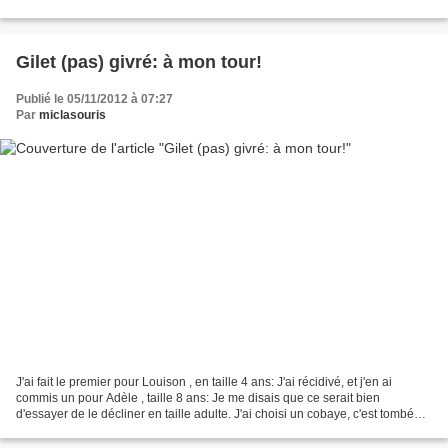
grammes de mohair L'an dernier,...
Gilet (pas) givré: à mon tour!
Publié le 05/11/2012 à 07:27
Par
miclasouris
J'ai fait le premier pour Louison , en taille 4 ans: J'ai récidivé, et j'en ai
commis un pour Adèle , taille 8 ans: Je me disais que ce serait bien
d'essayer de le décliner en taille adulte. J'ai choisi un cobaye, c'est tombé
sur moi! Voici donc le troisième:...