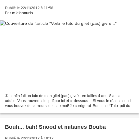
Publié le 22/11/2012 à 11:58
Par
miclasouris
J'ai enfin fait un tuto de mon gilet (pas) givré - en tailles 4 ans, 8 ans et L
adulte. Vous trouverez le .pdf par ici et ci-dessous.... Si vous le réalisez et si
vous trouvez des erreurs, dites-le moi! Je corrigerai. Bon tricot! Tuto .pdf du
gilet (pas)...
Bouh... bah! Snood et mitaines Bouba
Publié le 22/11/2012 à 10:17