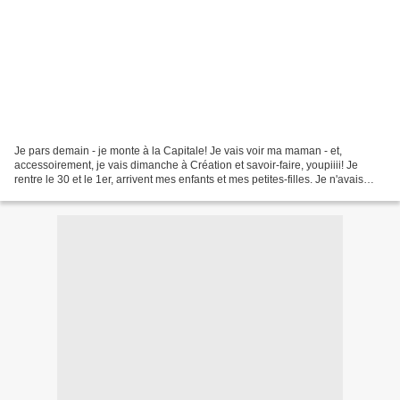
Je pars demain - je monte à la Capitale! Je vais voir ma maman - et,
accessoirement, je vais dimanche à Création et savoir-faire, youpiiii! Je
rentre le 30 et le 1er, arrivent mes enfants et mes petites-filles. Je n'avais
donc pas de temps à perdre pour...