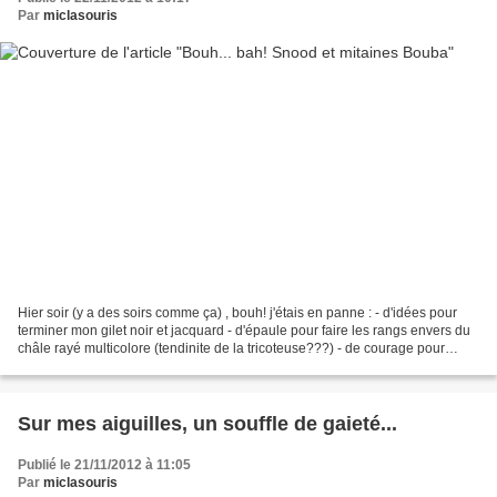
Par
miclasouris
Hier soir (y a des soirs comme ça) , bouh! j'étais en panne : - d'idées pour
terminer mon gilet noir et jacquard - d'épaule pour faire les rangs envers du
châle rayé multicolore (tendinite de la tricoteuse???) - de courage pour
entamer la partie dentelle...
Sur mes aiguilles, un souffle de gaieté...
Publié le 21/11/2012 à 11:05
Par
miclasouris