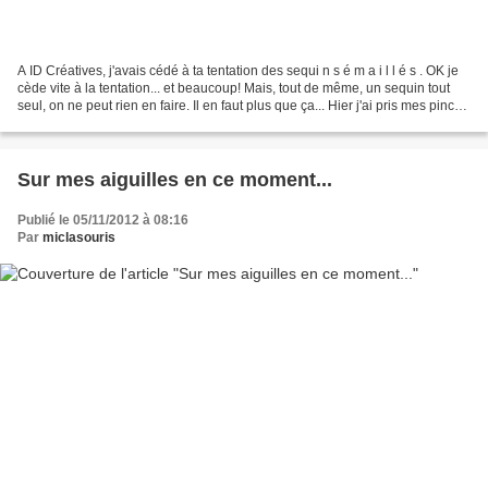
A ID Créatives, j'avais cédé à ta tentation des sequi n s é m a i l l é s . OK je
cède vite à la tentation... et beaucoup! Mais, tout de même, un sequin tout
seul, on ne peut rien en faire. Il en faut plus que ça... Hier j'ai pris mes pinces
pour une...
Sur mes aiguilles en ce moment...
Publié le 05/11/2012 à 08:16
Par
miclasouris