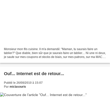
Monsieur mon fils cuisine. Il m'a demandé: "Maman, tu saurais faire un
tablier?" Que diable, bien sûr que je saurais faire un tablier.... Ni une ni deux,
je saute sur mes coupons et stocks de biais, sur mes patrons, sur ma MAC.
Et, tiens le voici, ton...
Ouf... Internet est de retour...
Publié le 26/08/2010 à 15:07
Par
miclasouris