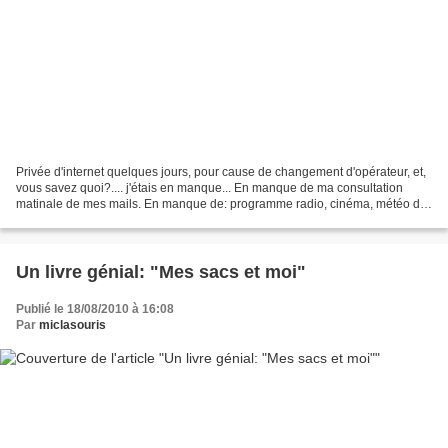
Privée d'internet quelques jours, pour cause de changement d'opérateur, et,
vous savez quoi?.... j'étais en manque... En manque de ma consultation
matinale de mes mails. En manque de: programme radio, cinéma, météo du
jour, annuaire téléphonique, horaires...
Un livre génial: "Mes sacs et moi"
Publié le 18/08/2010 à 16:08
Par
miclasouris