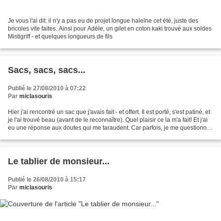
Je vous l'ai dit: il n'y a pas eu de projet longue haleine cet été, juste des
bricoles vite faites. Ainsi pour Adèle, un gilet en coton kaki trouvé aux soldes
Mistigriff - et quelques longueurs de fils
Sacs, sacs, sacs...
Publié le 27/08/2010 à 07:22
Par
miclasouris
Hier j'ai rencontré un sac que j'avais fait - et offert. Il est porté, s'est patiné, et
je l'ai trouvé beau (avant de le reconnaître). Quel plaisir ce la m'a fait! Et j'ai
eu une réponse aux doutes qui me taraudent. Car parfois, je me questionne:
à quoi...
Le tablier de monsieur...
Publié le 26/08/2010 à 15:17
Par
miclasouris