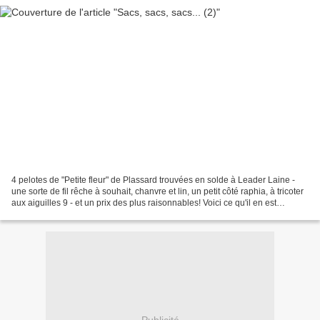
4 pelotes de "Petite fleur" de Plassard trouvées en solde à Leader Laine -
une sorte de fil rêche à souhait, chanvre et lin, un petit côté raphia, à tricoter
aux aiguilles 9 - et un prix des plus raisonnables! Voici ce qu'il en est
advenu: ou encore,...