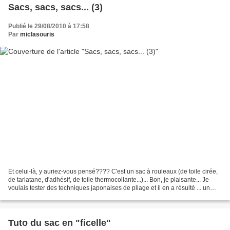
Sacs, sacs, sacs... (3)
Publié le 29/08/2010 à 17:58
Par
miclasouris
Et celui-là, y auriez-vous pensé???? C'est un sac à rouleaux (de toile cirée,
de tarlatane, d'adhésif, de toile thermocollante...)... Bon, je plaisante... Je
voulais tester des techniques japonaises de pliage et il en a résulté ... un
sac! Voilà une photo...
Tuto du sac en "ficelle"