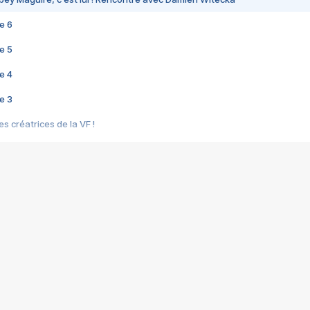
e 6
e 5
e 4
e 3
s créatrices de la VF !
e 2
e 1
e Mektoub My Love arrive enfin ! Rencontre avec Shaïn Boumedine et Sal
i : après Toni en famille
elle réalise le bouleversant Dites lui que je l'aime
ais ! Rencontre autour de Vie privée de Rebecca Zlotowski
 de Marguerite, Grave... Rencontre avec Ella Rumpf