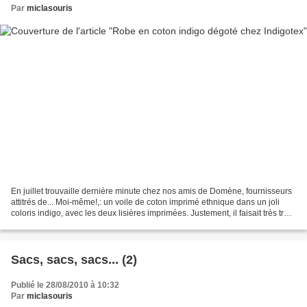
Par
miclasouris
En juillet trouvaille dernière minute chez nos amis de Domène, fournisseurs
attitrés de... Moi-même!,: un voile de coton imprimé ethnique dans un joli
coloris indigo, avec les deux lisières imprimées. Justement, il faisait très très
TRES chaud à ce moment-là......
Sacs, sacs, sacs... (2)
Publié le 28/08/2010 à 10:32
Par
miclasouris