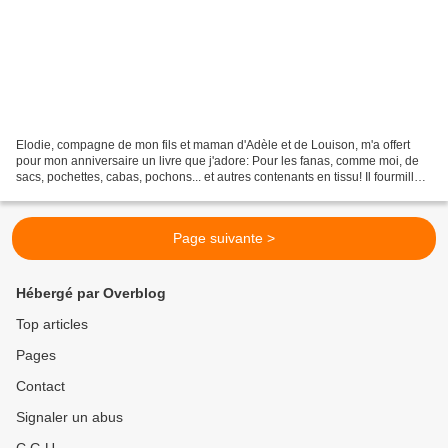
Elodie, compagne de mon fils et maman d'Adèle et de Louison, m'a offert
pour mon anniversaire un livre que j'adore: Pour les fanas, comme moi, de
sacs, pochettes, cabas, pochons... et autres contenants en tissu! Il fourmille
d'idées... Je l'amènerai à...
Page suivante >
Hébergé par Overblog
Top articles
Pages
Contact
Signaler un abus