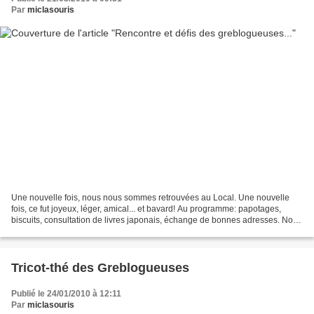
Par
miclasouris
Une nouvelle fois, nous nous sommes retrouvées au Local. Une nouvelle
fois, ce fut joyeux, léger, amical... et bavard! Au programme: papotages,
biscuits, consultation de livres japonais, échange de bonnes adresses. Nous
avons admiré de visu les superbes...
Tricot-thé des Greblogueuses
Publié le 24/01/2010 à 12:11
Par
miclasouris