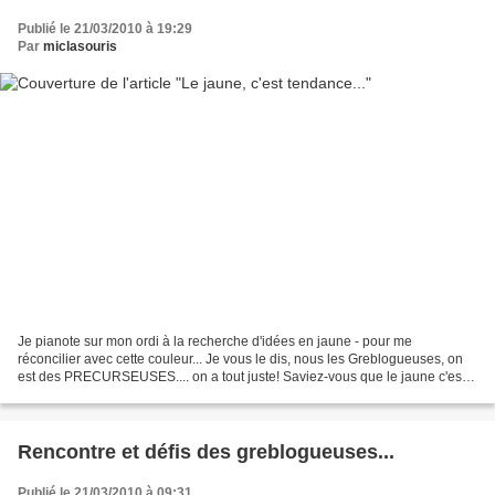
Publié le 21/03/2010 à 19:29
Par
miclasouris
Je pianote sur mon ordi à la recherche d'idées en jaune - pour me
réconcilier avec cette couleur... Je vous le dis, nous les Greblogueuses, on
est des PRECURSEUSES.... on a tout juste! Saviez-vous que le jaune c'est
une des couleurs de l'année???? Le...
Rencontre et défis des greblogueuses...
Publié le 21/03/2010 à 09:31