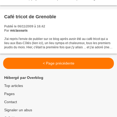
Greblogueuses - Le lien est ici. C'est...
Café tricot de Grenoble
Publié le 06/11/2009 à 16:42
Par
miclasouris
J'ai repris l'envie de publier sur ce blog après avoir été au café tricot qui a
lieu aux Bas-Côtés (lien ici), un lieu sympa et chaleureux, tous les premiers
jeudis du mois. Hier, c'était la première fois que j'y allais ... et j'ai adoré (merci
les filles...
< Page précédente
Hébergé par Overblog
Top articles
Pages
Contact
Signaler un abus