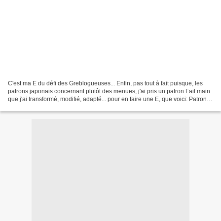
C'est ma E du défi des Greblogueuses... Enfin, pas tout à fait puisque, les
patrons japonais concernant plutôt des menues, j'ai pris un patron Fait main
que j'ai transformé, modifié, adapté... pour en faire une E, que voici: Patron:
B du Fait main d'octobre...