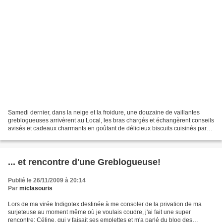
Samedi dernier, dans la neige et la froidure, une douzaine de vaillantes
greblogueuses arrivèrent au Local, les bras chargés et échangèrent conseils
avisés et cadeaux charmants en goûtant de délicieux biscuits cuisinés par
Charlotte. J'ai piqué ces images...
... et rencontre d'une Greblogueuse!
Publié le 26/11/2009 à 20:14
Par
miclasouris
Lors de ma virée Indigotex destinée à me consoler de la privation de ma
surjeteuse au moment même où je voulais coudre, j'ai fait une super
rencontre: Céline, qui y faisait ses emplettes et m'a parlé du blog des