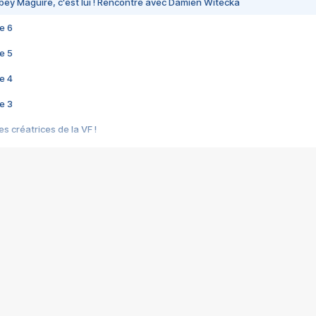
bey Maguire, c'est lui ! Rencontre avec Damien Witecka
e 6
e 5
e 4
e 3
s créatrices de la VF !
e 2
e 1
e Mektoub My Love arrive enfin ! Rencontre avec Shaïn Boumedine et Sal
i : après Toni en famille
elle réalise le bouleversant Dites lui que je l'aime
ais ! Rencontre autour de Vie privée de Rebecca Zlotowski
 de Marguerite, Grave... Rencontre avec Ella Rumpf