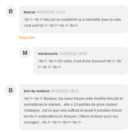
B
beacar
03/10/2011 13:12
<br /> <br /> très joli ce modèle!!il va a merveille avec ta robe
c'est vrai!<br /> <br /> <br /> <br />
Répondre
M
miclasouris
13/10/2011 18:57
<br /> <br /> En outre, il est d'une douceur!<br /> <br
/> <br /> <br />
B
brin de melisse
02/10/2011 18:27
<br /> <br /> Bonjour, ma soeur trouve votre modèle très joli et
souhaiterais le réaliser... elle a 14 pelotes de givre couleur
chataigne...est ce que cela suffirait et serait-il possible d'avoir
les<br /> explications en français :) Merci et bravo pour vos
ouvrages...<br /> <br /> <br /> <br />