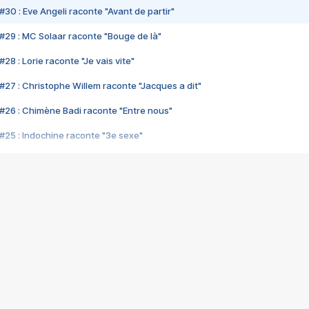
#30 : Eve Angeli raconte "Avant de partir"
#29 : MC Solaar raconte "Bouge de là"
28 : Lorie raconte "Je vais vite"
#27 : Christophe Willem raconte "Jacques a dit"
#26 : Chimène Badi raconte "Entre nous"
#25 : Indochine raconte "3e sexe"
#24 : Zaho raconte "C'est chelou"
#23 : Patrick Bruel raconte "Au café des délices"
#22 : Kyo raconte "Le chemin"
#21 : Nolwenn Leroy raconte "Cassé"
#20 : Patrick Hernandez raconte "Born to be alive"
#19 : Lorie raconte "Près de moi"