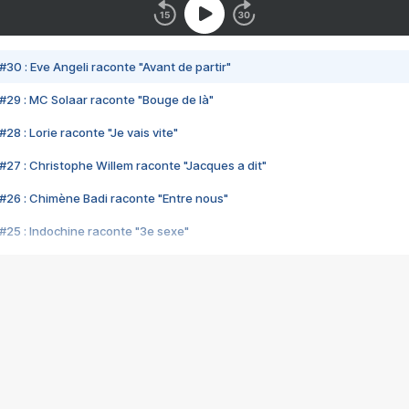
#30 : Eve Angeli raconte "Avant de partir"
#29 : MC Solaar raconte "Bouge de là"
28 : Lorie raconte "Je vais vite"
#27 : Christophe Willem raconte "Jacques a dit"
#26 : Chimène Badi raconte "Entre nous"
#25 : Indochine raconte "3e sexe"
#24 : Zaho raconte "C'est chelou"
#23 : Patrick Bruel raconte "Au café des délices"
#22 : Kyo raconte "Le chemin"
#21 : Nolwenn Leroy raconte "Cassé"
#20 : Patrick Hernandez raconte "Born to be alive"