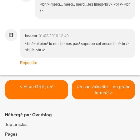
<br /> merci... merci.. merci...les filles!<br /> <br /> <br
/>
B
beacar
01/03/2010 18:40
<br /> et bien! tu ne chomes pas! superbe cet ensemble!<br />
<br /> <br />
Répondre
< Et un GRR, un!
Un sac valisette... en grand
format! >
Hébergé par Overblog
Top articles
Pages