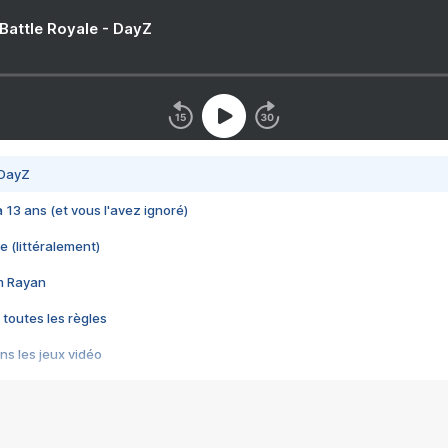
 Battle Royale - DayZ
 DayZ
 a 13 ans (et vous l'avez ignoré)
e (littéralement)
im Rayan
 toutes les règles
s les jeux vidéo
us choquant de Rockstar ? - Le scandale BULLY
e plus moche de Steam