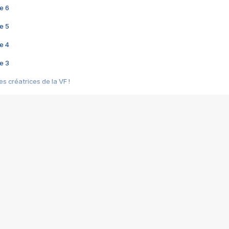
e 6
e 5
e 4
e 3
s créatrices de la VF !
e 2
e 1
e Mektoub My Love arrive enfin ! Rencontre avec Shaïn Boumedine et Sal
i : après Toni en famille
elle réalise le bouleversant Dites lui que je l'aime
ais ! Rencontre autour de Vie privée de Rebecca Zlotowski
 de Marguerite, Grave... Rencontre avec Ella Rumpf
 Les Rêveurs, un film intime sur la santé mentale