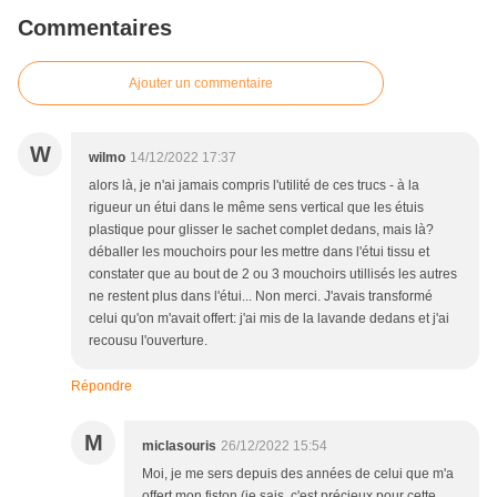
Commentaires
Ajouter un commentaire
W
wilmo
14/12/2022 17:37
alors là, je n'ai jamais compris l'utilité de ces trucs - à la
rigueur un étui dans le même sens vertical que les étuis
plastique pour glisser le sachet complet dedans, mais là?
déballer les mouchoirs pour les mettre dans l'étui tissu et
constater que au bout de 2 ou 3 mouchoirs utillisés les autres
ne restent plus dans l'étui... Non merci. J'avais transformé
celui qu'on m'avait offert: j'ai mis de la lavande dedans et j'ai
recousu l'ouverture.
Répondre
M
miclasouris
26/12/2022 15:54
Moi, je me sers depuis des années de celui que m'a
offert mon fiston (je sais, c'est précieux pour cette