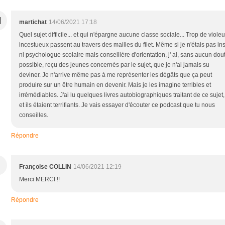
M
martichat
14/06/2021 17:18
Quel sujet difficile... et qui n'épargne aucune classe sociale... Trop de violeu
incestueux passent au travers des mailles du filet. Même si je n'étais pas inst
ni psychologue scolaire mais conseillère d'orientation, j' ai, sans aucun dou
possible, reçu des jeunes concernés par le sujet, que je n'ai jamais su
deviner. Je n'arrive même pas à me représenter les dégâts que ça peut
produire sur un être humain en devenir. Mais je les imagine terribles et
irrémédiables. J'ai lu quelques livres autobiographiques traitant de ce sujet,
et ils étaient terrifiants. Je vais essayer d'écouter ce podcast que tu nous
conseilles.
Répondre
Françoise COLLIN
14/06/2021 12:19
Merci MERCI !!
Répondre