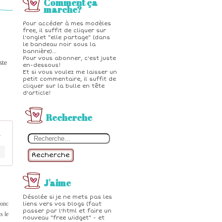
Comment ça
marche?
Pour accéder à mes modèles
free, il suffit de cliquer sur
l'onglet "elle partage" (dans
le bandeau noir sous la
bannière)...
Pour vous abonner, c'est juste
ste
en-dessous!
Et si vous voulez me laisser un
petit commentaire, il suffit de
cliquer sur la bulle en tête
d'article!
Recherche
uie Media
Recherche
J'aime
Désolée si je ne mets pas les
donc
liens vers vos blogs (faut
passer par l'html et faire un
s le
nouveau "free widget" - et