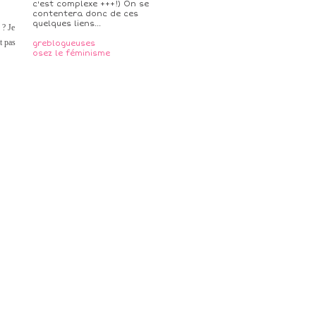
c'est complexe +++!) On se
contentera donc de ces
quelques liens...
 ? Je
t pas
greblogueuses
osez le féminisme