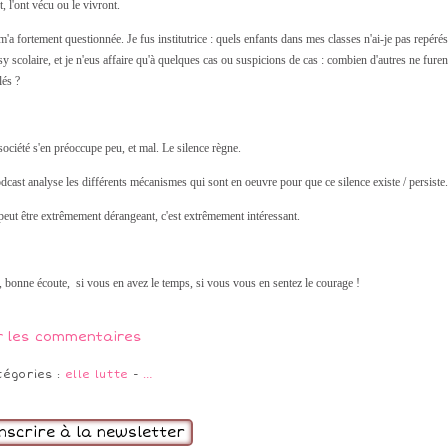
t, l'ont vécu ou le vivront.
m'a fortement questionnée. Je fus institutrice : quels enfants dans mes classes n'ai-je pas repérés
sy scolaire, et je n'eus affaire qu'à quelques cas ou suspicions de cas : combien d'autres ne furen
lés ?
 société s'en préoccupe peu, et mal. Le silence règne.
dcast analyse les différents mécanismes qui sont en oeuvre pour que ce silence existe / persiste.
peut être extrêmement dérangeant, c'est extrêmement intéressant.
, bonne écoute, si vous en avez le temps, si vous vous en sentez le courage !
r les commentaires
tégories :
elle lutte
-
…
inscrire à la newsletter