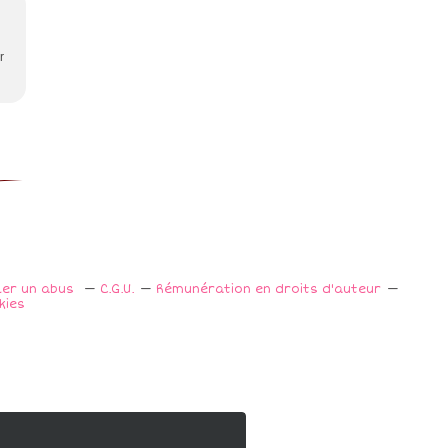
r
ler un abus
C.G.U.
Rémunération en droits d'auteur
kies