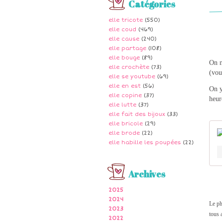
Catégories
elle tricote
(550)
elle coud
(469)
elle cause
(240)
elle partage
(108)
elle bouge
(89)
On n
elle crochète
(73)
(vou
elle se youtube
(69)
elle en est
(56)
On y
elle copine
(37)
heur
elle lutte
(37)
elle fait des bijoux
(33)
elle bricole
(29)
elle brode
(22)
elle habille les poupées
(22)
Archives
2025
2024
Le ph
2023
tous 
2022