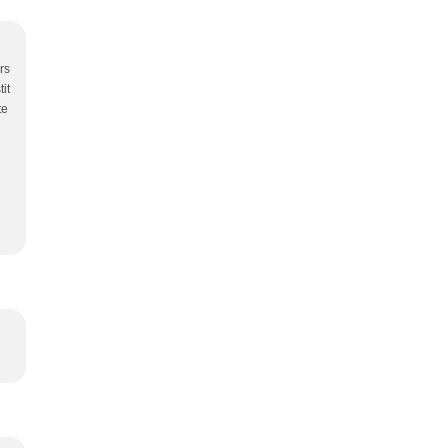
rs
it
te