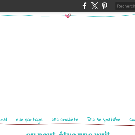
coud
elle partage
elle crochète
Elle se youtube
Co
... ou peut-être une nuit...