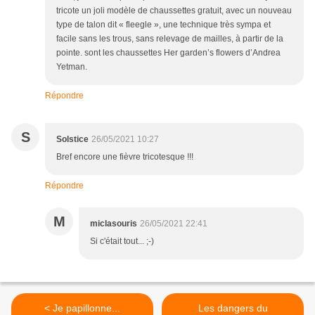
tricote un joli modèle de chaussettes gratuit, avec un nouveau
type de talon dit « fleegle », une technique très sympa et
facile sans les trous, sans relevage de mailles, à partir de la
pointe. sont les chaussettes Her garden’s flowers d’Andrea
Yetman.
Répondre
S
Solstice
26/05/2021 10:27
Bref encore une fièvre tricotesque !!!
Répondre
M
miclasouris
26/05/2021 22:41
Si c'était tout... ;-)
< Je papillonne...
Les dangers du