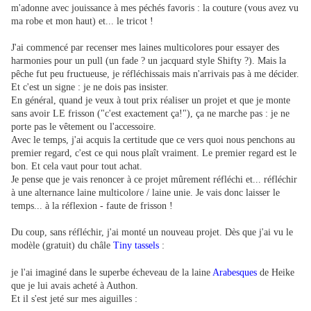
m'adonne avec jouissance à mes péchés favoris : la couture (vous avez vu
ma robe et mon haut) et... le tricot !
J'ai commencé par recenser mes laines multicolores pour essayer des
harmonies pour un pull (un fade ? un jacquard style Shifty ?). Mais la
pêche fut peu fructueuse, je réfléchissais mais n'arrivais pas à me décider.
Et c'est un signe : je ne dois pas insister.
En général, quand je veux à tout prix réaliser un projet et que je monte
sans avoir LE frisson ("c'est exactement ça!"), ça ne marche pas : je ne
porte pas le vêtement ou l'accessoire.
Avec le temps, j'ai acquis la certitude que ce vers quoi nous penchons au
premier regard, c'est ce qui nous plaît vraiment. Le premier regard est le
bon. Et cela vaut pour tout achat.
Je pense que je vais renoncer à ce projet mûrement réfléchi et... réfléchir
à une alternance laine multicolore / laine unie. Je vais donc laisser le
temps... à la réflexion - faute de frisson !
Du coup, sans réfléchir, j'ai monté un nouveau projet. Dès que j'ai vu le
modèle (gratuit) du châle
Tiny tassels
:
je l'ai imaginé dans le superbe écheveau de la laine
Arabesques
de Heike
que je lui avais acheté à Authon.
Et il s'est jeté sur mes aiguilles :