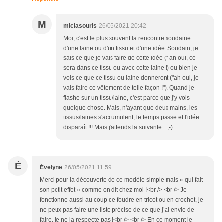
M
miclasouris
26/05/2021 20:42
Moi, c'est le plus souvent la rencontre soudaine
d'une laine ou d'un tissu et d'une idée. Soudain, je
sais ce que je vais faire de cette idée (" ah oui, ce
sera dans ce tissu ou avec cette laine !) ou bien je
vois ce que ce tissu ou laine donneront ("ah oui, je
vais faire ce vêtement de telle façon !"). Quand je
flashe sur un tissu/laine, c'est parce que j'y vois
quelque chose. Mais, n'ayant que deux mains, les
tissus/laines s'accumulent, le temps passe et l'idée
disparaît !!! Mais j'attends la suivante... ;-)
É
Évelyne
26/05/2021 11:59
Merci pour la découverte de ce modèle simple mais « qui fait
son petit effet » comme on dit chez moi !<br /> <br /> Je
fonctionne aussi au coup de foudre en tricot ou en crochet, je
ne peux pas faire une liste précise de ce que j’ai envie de
faire, je ne la respecte pas !<br /> <br /> En ce moment je