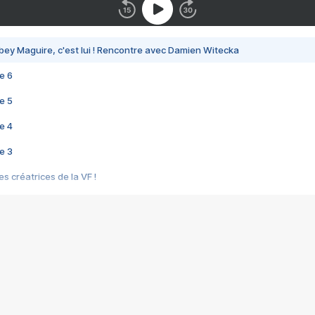
bey Maguire, c'est lui ! Rencontre avec Damien Witecka
e 6
e 5
e 4
e 3
s créatrices de la VF !
e 2
e 1
e Mektoub My Love arrive enfin ! Rencontre avec Shaïn Boumedine et Sal
i : après Toni en famille
elle réalise le bouleversant Dites lui que je l'aime