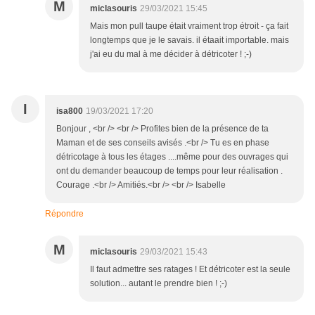
M
miclasouris
29/03/2021 15:45
Mais mon pull taupe était vraiment trop étroit - ça fait
longtemps que je le savais. il étaait importable. mais
j'ai eu du mal à me décider à détricoter ! ;-)
I
isa800
19/03/2021 17:20
Bonjour , <br /> <br /> Profites bien de la présence de ta
Maman et de ses conseils avisés .<br /> Tu es en phase
détricotage à tous les étages ....même pour des ouvrages qui
ont du demander beaucoup de temps pour leur réalisation .
Courage .<br /> Amitiés.<br /> <br /> Isabelle
Répondre
M
miclasouris
29/03/2021 15:43
Il faut admettre ses ratages ! Et détricoter est la seule
solution... autant le prendre bien ! ;-)