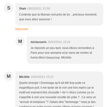
S
Shah
19/03/2021 15:59
Contente que ta Maman soit près de toi ...précieux moments
que vous allez savourer !
Répondre
M
miclasouris
29/03/2021 15:42
Je réponds un peu tard, nous étions remontées à
Paris pour une semaine et je viens de rentrer at
home.Merci beaucoup. Michèle
M
Michèle
19/03/2021 15:14
Quelle énergie ! Dommage qu'il ait été trop juste ce
magnifique pull, il me tarde de le voir une fois repris car le
motif est vraiment très chouette ! <br /> Alors comme ça on
s'apprête à voir une nouvelle recette de yoke ? . Ce sera un
"annule et remplace "? J'allais dire "dommage " mais je fais
confiance en notre souris avisée ! Bises et bons voyages !