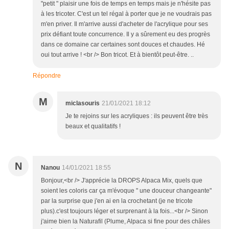
"petit " plaisir une fois de temps en temps mais je n'hésite pas
à les tricoter. C'est un tel régal à porter que je ne voudrais pas
m'en priver. Il m'arrive aussi d'acheter de l'acrylique pour ses
prix défiant toute concurrence. Il y a sûrement eu des progrès
dans ce domaine car certaines sont douces et chaudes. Hé
oui tout arrive ! <br /> Bon tricot. Et à bientôt peut-être. ..
Répondre
M
miclasouris
21/01/2021 18:12
Je te rejoins sur les acryliques : ils peuvent être très
beaux et qualitatifs !
N
Nanou
14/01/2021 18:55
Bonjour,<br /> J'apprécie la DROPS Alpaca Mix, quels que
soient les coloris car ça m'évoque " une douceur changeante"
par la surprise que j'en ai en la crochetant (je ne tricote
plus).c'est toujours léger et surprenant à la fois...<br /> Sinon
j'aime bien la Naturafil (Plume, Alpaca si fine pour des châles