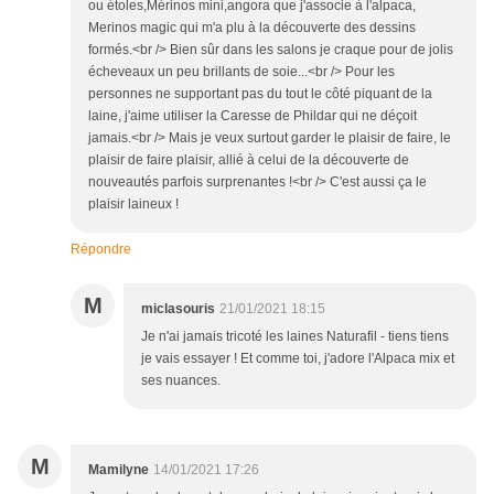
ou étoles,Mérinos mini,angora que j'associe à l'alpaca,
Merinos magic qui m'a plu à la découverte des dessins
formés.<br /> Bien sûr dans les salons je craque pour de jolis
écheveaux un peu brillants de soie...<br /> Pour les
personnes ne supportant pas du tout le côté piquant de la
laine, j'aime utiliser la Caresse de Phildar qui ne déçoit
jamais.<br /> Mais je veux surtout garder le plaisir de faire, le
plaisir de faire plaisir, allié à celui de la découverte de
nouveautés parfois surprenantes !<br /> C'est aussi ça le
plaisir laineux !
Répondre
M
miclasouris
21/01/2021 18:15
Je n'ai jamais tricoté les laines Naturafil - tiens tiens
je vais essayer ! Et comme toi, j'adore l'Alpaca mix et
ses nuances.
M
Mamilyne
14/01/2021 17:26