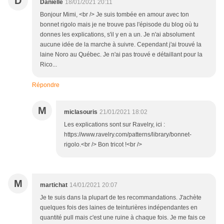
D
Danielle
18/01/2021 20:11
Bonjour Mimi, <br /> Je suis tombée en amour avec ton
bonnet rigolo mais je ne trouve pas l'épisode du blog où tu
donnes les explications, s'il y en a un. Je n'ai absolument
aucune idée de la marche à suivre. Cependant j'ai trouvé la
laine Noro au Québec. Je n'ai pas trouvé e détaillant pour la
Rico...
Répondre
M
miclasouris
21/01/2021 18:02
Les explications sont sur Ravelry, ici :
https://www.ravelry.com/patterns/library/bonnet-
rigolo.<br /> Bon tricot !<br />
M
martichat
14/01/2021 20:07
Je te suis dans la plupart de tes recommandations. J'achète
quelques fois des laines de teinturières indépendantes en
quantité pull mais c'est une ruine à chaque fois. Je me fais ce