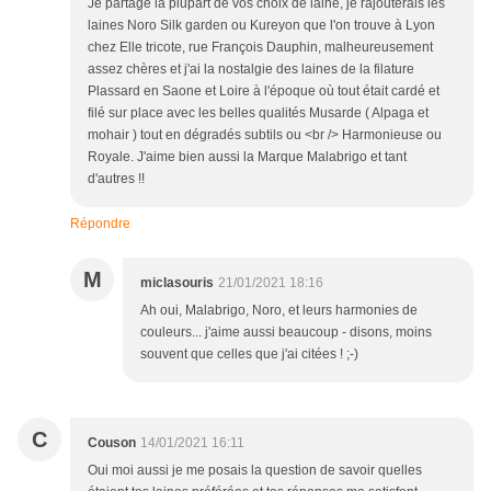
Je partage la plupart de vos choix de laine, je rajouterais les
laines Noro Silk garden ou Kureyon que l'on trouve à Lyon
chez Elle tricote, rue François Dauphin, malheureusement
assez chères et j'ai la nostalgie des laines de la filature
Plassard en Saone et Loire à l'époque où tout était cardé et
filé sur place avec les belles qualités Musarde ( Alpaga et
mohair ) tout en dégradés subtils ou <br /> Harmonieuse ou
Royale. J'aime bien aussi la Marque Malabrigo et tant
d'autres !!
Répondre
M
miclasouris
21/01/2021 18:16
Ah oui, Malabrigo, Noro, et leurs harmonies de
couleurs... j'aime aussi beaucoup - disons, moins
souvent que celles que j'ai citées ! ;-)
C
Couson
14/01/2021 16:11
Oui moi aussi je me posais la question de savoir quelles