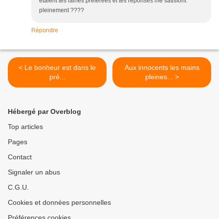
étaient tes laines préférées et tes réponses me satisfont
pleinement ????
Répondre
< Le bonheur est dans le
Aux innocents les mains
pré...
pleines... >
Hébergé par Overblog
Top articles
Pages
Contact
Signaler un abus
C.G.U.
Cookies et données personnelles
Préférences cookies