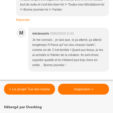
tout de suite et c'est très bien<br /> Toutes mes félicitations<br
/> Bonne journée<br /> Fanfan
Répondre
M
miclasouris
03/02/2019 11:01
Je me connais... je sais que, si ça attend, ça attend
longtemps !!! Parce qu'"un clou chasse l'autre",
comme on dit. C'est terrible ! Quant aux tissus, je les
ai achetés à l'Atelier de la création. Ils sont d'une
superbe qualité et ils n'étaient pas trop chers en
solde ... Bonne journée !
< Le projet Tue-les-mains
Inspection >
Hébergé par Overblog