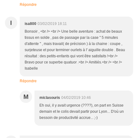
Répondre
I
isa800
03/02/2019 18:11
Bonsoir , <br /> <br /> Une belle aventure : achat de beaux
tissus en solde , pas de passage par la case " 5 minutes
d'attente " , mais travail( de précision ) à la chaine : coupe ,
surjeteuse et pour terminer ourlets à l' aiguille double . Beau
résultat : des petits-enfants qui vont être satisfaits !<br />
Bravo pour ce superbe quatuor .<br /> Amitiés.<br /> <br />
Isabelle
Répondre
M
miclasouris
04/02/2019 10:46
Eh oui, il y avait urgence (????), on part en Suisse
demain et le colis devait partir pour Lyon... D'où un
bessoin de productivité accrue... ;-)