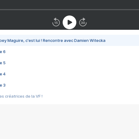
bey Maguire, c'est lui ! Rencontre avec Damien Witecka
e 6
e 5
e 4
e 3
s créatrices de la VF !
e 2
e 1
e Mektoub My Love arrive enfin ! Rencontre avec Shaïn Boumedine et Sal