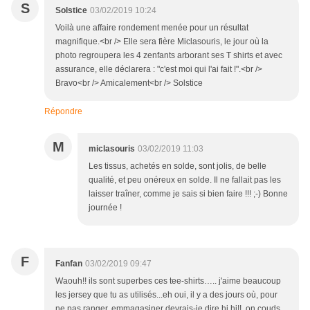
S
Solstice
03/02/2019 10:24
Voilà une affaire rondement menée pour un résultat
magnifique.<br /> Elle sera fière Miclasouris, le jour où la
photo regroupera les 4 zenfants arborant ses T shirts et avec
assurance, elle déclarera : "c'est moi qui l'ai fait !".<br />
Bravo<br /> Amicalement<br /> Solstice
Répondre
M
miclasouris
03/02/2019 11:03
Les tissus, achetés en solde, sont jolis, de belle
qualité, et peu onéreux en solde. Il ne fallait pas les
laisser traîner, comme je sais si bien faire !!! ;-) Bonne
journée !
F
Fanfan
03/02/2019 09:47
Waouh!! ils sont superbes ces tee-shirts….. j'aime beaucoup
les jersey que tu as utilisés...eh oui, il y a des jours où, pour
ne pas ranger, emmagasiner devrais-je dire hi hi!!, on couds