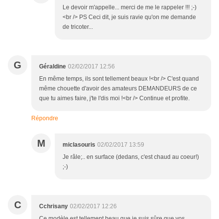
Le devoir m'appelle... merci de me le rappeler !!! ;-)
<br /> PS Ceci dit, je suis ravie qu'on me demande
de tricoter...
G
Géraldine
02/02/2017 12:56
En même temps, ils sont tellement beaux !<br /> C'est quand
même chouette d'avoir des amateurs DEMANDEURS de ce
que tu aimes faire, j'te l'dis moi !<br /> Continue et profite.
Répondre
M
miclasouris
02/02/2017 13:59
Je râle;.. en surface (dedans, c'est chaud au coeur!)
;-)
C
Cchrisany
02/02/2017 12:26
Ce modèle est tellement beau que je suis sûre que vos