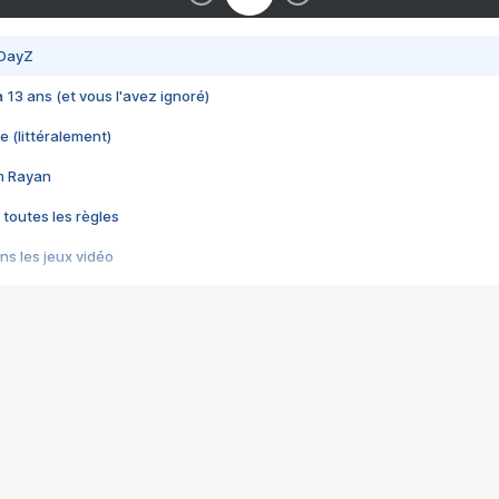
 DayZ
 a 13 ans (et vous l'avez ignoré)
e (littéralement)
im Rayan
 toutes les règles
s les jeux vidéo
us choquant de Rockstar ? - Le scandale BULLY
e plus moche de Steam
du RÊVE tourne au CAUCHEMAR
pendant 8 heures
it… à tort
umiliés par un jeu vidéo