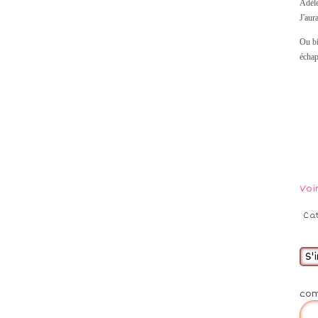
Adèle
J'aur
Ou bi
échap
Voi
Ca
S'
co