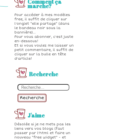
Comment ça
marche?
Pour accéder à mes modèles
free, il suffit de cliquer sur
l'onglet "elle partage" (dans
le bandeau noir sous la
bannière)...
Pour vous abonner, c'est juste
en-dessous!
Et si vous voulez me laisser un
petit commentaire, il suffit de
cliquer sur la bulle en tête
d'article!
Recherche
Recherche
J'aime
Désolée si je ne mets pas les
liens vers vos blogs (faut
passer par l'html et faire un
nouveau "free widget" - et