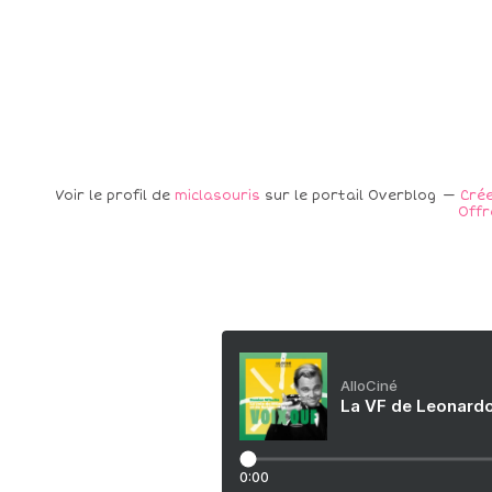
Voir le profil de
miclasouris
sur le portail Overblog
Crée
Offr
AlloCiné
La VF de Leonardo
0:00