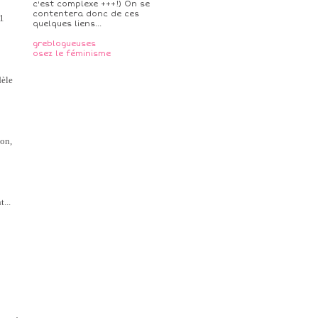
c'est complexe +++!) On se
contentera donc de ces
 1
quelques liens...
greblogueuses
osez le féminisme
dèle
non,
...