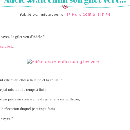
Publié par
miclasouris
29 Mars 2015 à 12:15 PM
savez, le gilet vert d'Adèle ?
celui-ci
...
ont elle avait choisi la laine et la couleur,
ue j'ai mis tant de temps à finir,
ue j'ai posté en compagnie du gilet gris en molleton,
e la réception duquel je m'inquiétais...
 voyez ?