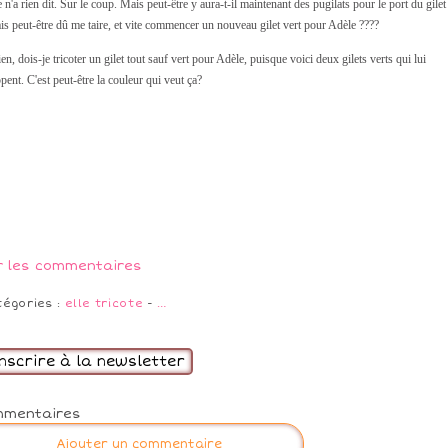
 n'a rien dit. Sur le coup. Mais peut-être y aura-t-il maintenant des pugilats pour le port du gilet 
ais peut-être dû me taire, et vite commencer un nouveau gilet vert pour Adèle ????
en, dois-je tricoter un gilet tout sauf vert pour Adèle, puisque voici deux gilets verts qui lui
pent. C'est peut-être la couleur qui veut ça?
r les commentaires
tégories :
elle tricote
-
…
inscrire à la newsletter
mmentaires
Ajouter un commentaire