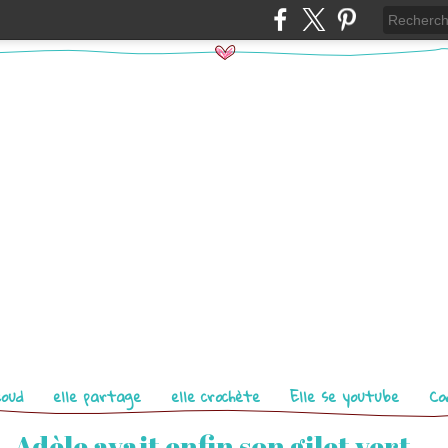
coud
elle partage
elle crochète
Elle se youtube
Co
Adèle avait enfin son gilet vert...