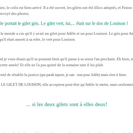
en, le colis est bien arrivé. Il a été ouvert, les gilets ont été illico adoptés, et Fiston
envoyé des photos.
e portait le gilet gris. Le gilet vert, lui,... était sur le dos de Louison !
 le monde a cru qu'il y avait un gilet pour Adèle et un pour Louison. Le gris pour A
u'il était assorti à sa robe, le vert pour Louison.
 je vous disais qu'il se pourrait bien qu'il passe à sa soeur l'an prochain. Eh bien, 
 cette année! Et elle ne l'a pas quitté de la semaine tant il lui plaît.
tenté de rétablir la justice
mais rien à faire.
(qui paraît injuste, je sais : tout pour Adèle)
t LE GILET DE LOUISON, elle acceptera peut-être qu'Adèle le mette, mais seulement
... si les deux gilets sont à elles deux!