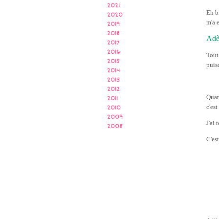
2021
Eh bi
2020
m'a 
2019
2018
Adèl
2017
2016
Tout
2015
puisq
2014
2013
2012
Quand
2011
c'est
2010
2009
J'ai 
2008
C'es