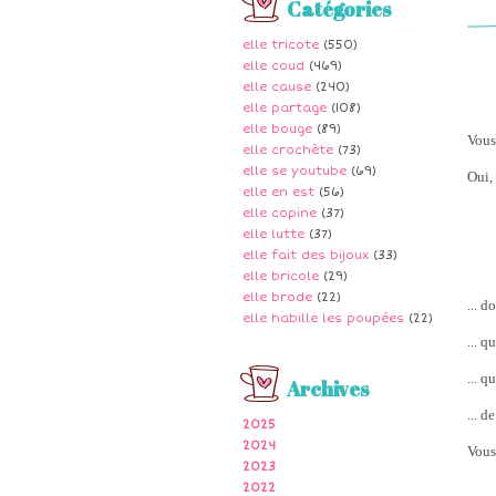
Catégories
elle tricote
(550)
elle coud
(469)
elle cause
(240)
elle partage
(108)
elle bouge
(89)
Vous 
elle crochète
(73)
elle se youtube
(69)
Oui,
elle en est
(56)
elle copine
(37)
elle lutte
(37)
elle fait des bijoux
(33)
elle bricole
(29)
elle brode
(22)
... d
elle habille les poupées
(22)
... q
... q
Archives
... d
2025
2024
Vous
2023
2022