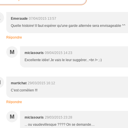
E
Emeraude
07/04/2015 13:57
Quelle histoire! Il faut espérer qu'une garde alternée sera envisageable ^^
Répondre
M
miclasouris
09/04/2015 14:23
Excellente idée! Je vais le leur suggérer...<br /> ;-)
M
martichat
29/03/2015 16:12
C'est cornélien !!!
Répondre
M
miclasouris
29/03/2015 23:28
... ou vaudevillesque ???? On se demande....