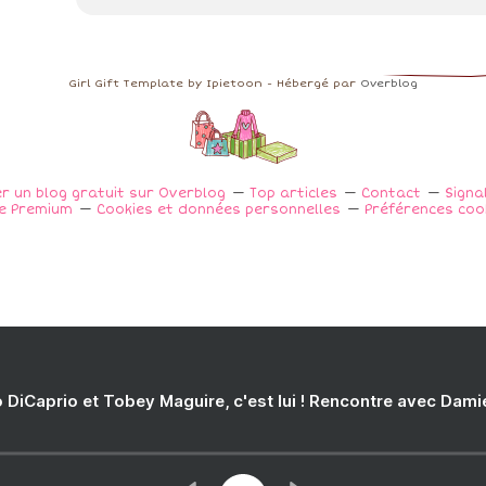
Girl Gift Template by Ipietoon - Hébergé par
Overblog
r un blog gratuit sur Overblog
Top articles
Contact
Signa
e Premium
Cookies et données personnelles
Préférences coo
 DiCaprio et Tobey Maguire, c'est lui ! Rencontre avec Dam