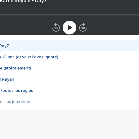
 Battle Royale - DayZ
 DayZ
 a 13 ans (et vous l'avez ignoré)
e (littéralement)
im Rayan
 toutes les règles
s les jeux vidéo
us choquant de Rockstar ? - Le scandale BULLY
e plus moche de Steam
du RÊVE tourne au CAUCHEMAR