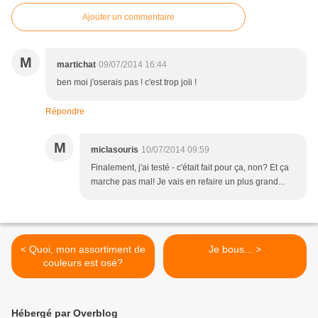
Ajouter un commentaire
M
martichat
09/07/2014 16:44
ben moi j'oserais pas ! c'est trop joli !
Répondre
M
miclasouris
10/07/2014 09:59
Finalement, j'ai testé - c'était fait pour ça, non? Et ça
marche pas mal! Je vais en refaire un plus grand...
< Quoi, mon assortiment de
Je bous... >
couleurs est osé?
Hébergé par Overblog