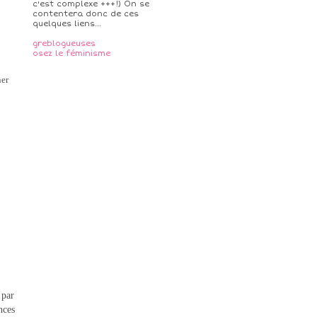
c'est complexe +++!) On se
contentera donc de ces
quelques liens...
greblogueuses
osez le féminisme
ner
 par
nces