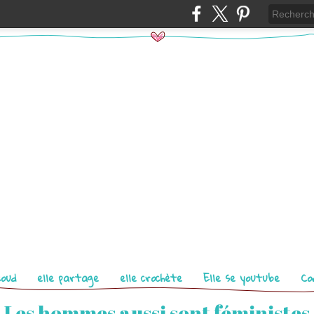
coud
elle partage
elle crochète
Elle se youtube
Co
Les hommes aussi sont féministes