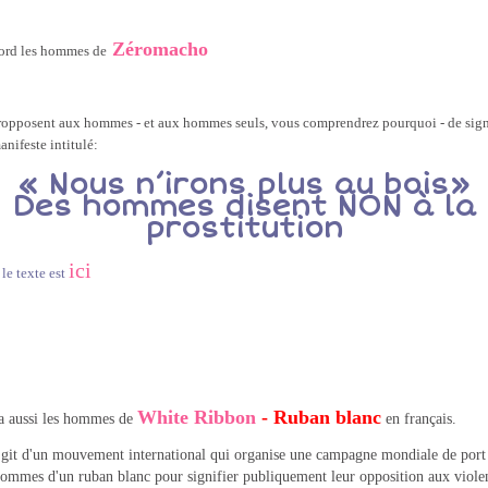
Zéromacho
ord les hommes de
propposent aux hommes - et aux hommes seuls, vous comprendrez pourquoi - de sig
anifeste intitulé:
« Nous n’irons plus au bois»
Des hommes disent NON à la
prostitution
ici
 le texte est
White Ribbon
- Ruban blanc
 a aussi les hommes de
en français.
a'git d'un mouvement international qui organise une campagne mondiale de port
hommes d'un ruban blanc pour signifier publiquement leur opposition aux viole