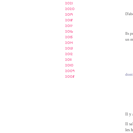
2021
2020
D'ab
2019
2018
2017
2016
Ils 
2015
un m
2014
2013
2012
2011
2010
2009
dont
2008
Il y
Il s
les 