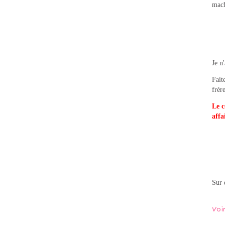
mach
Je n
Fait
frèr
Le c
affa
Sur 
Voi