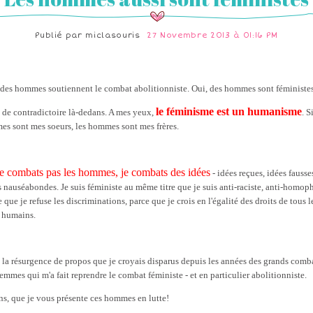
Publié par
miclasouris
27 Novembre 2013 à 01:16 PM
 des hommes soutiennent le combat abolitionniste. Oui, des hommes sont féministes
le féminisme est un humanisme
 de contradictoire là-dedans. A mes yeux,
. S
es sont mes soeurs, les hommes sont mes frères.
ne combats pas les hommes, je combats des idées
- idées reçues, idées fausse
s nauséabondes. Je suis féministe au même titre que je suis anti-raciste, anti-homop
 que je refuse les discriminations, parce que je crois en l'égalité des droits de tous l
s humains.
t la résurgence de propos que je croyais disparus depuis les années des grands comb
femmes qui m'a fait reprendre le combat féministe - et en particulier abolitionniste.
ns, que je vous présente ces hommes en lutte!