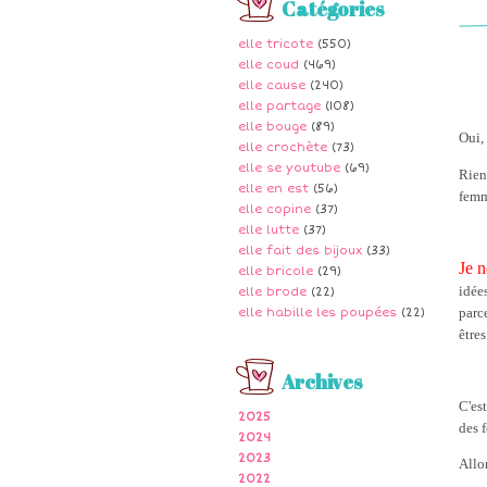
Catégories
elle tricote
(550)
elle coud
(469)
elle cause
(240)
elle partage
(108)
elle bouge
(89)
Oui,
elle crochète
(73)
elle se youtube
(69)
Rien
elle en est
(56)
femm
elle copine
(37)
elle lutte
(37)
elle fait des bijoux
(33)
Je 
elle bricole
(29)
idée
elle brode
(22)
parce
elle habille les poupées
(22)
être
Archives
C'es
2025
des 
2024
2023
Allo
2022